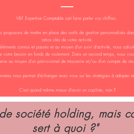
V&F Expertise Comptable sait faire parler vos chiffres.
 proposons de mettre en place des outils de gestion personnalisés dans 
ratios clés de votre activité.
léments connus et passés et au moyen d'un suivi d'activité, nous calculo
core votre besoin en fonds de roulement. Dans un second temps, nous v
rerie au moyen d'un prévisionnel de trésorerie et/ou d'un compte de résu
nnées nous permet d'échanger avec vous sur les stratégies à adopter et
C'est quand même mieux d'avoir un copilote, non ?
de société holding, mais c
sert à quoi ?"