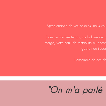
Après analyse de vos besoins, nous vous
Dans un premier temps, sur la base des é
marge, votre seuil de rentabilité ou en
gestion de tréso
L'ensemble de ces do
"On m'a parlé 