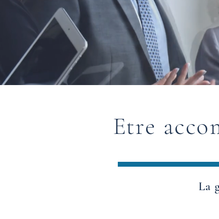
E
tre acco
La g