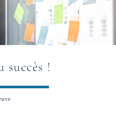
u succès !
leuve