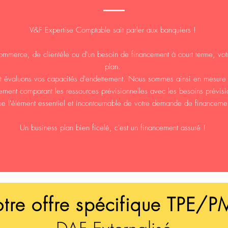
V&F Expertise Comptable sait parler aux banquiers !
commerce, de clientèle ou d'un besoin de financement à court terme, v
plan.
et évaluons vos capacités d'endettement. Nous sommes ainsi en mesure de
cement comparant les ressources prévisionnelles avec les besoins prévisi
tue l'élément essentiel et incontournable de votre demande de financem
Un business plan bien ficelé, c'est un financement assuré !
tre offre spécifique TPE/