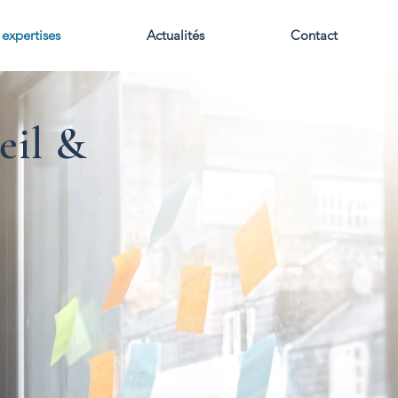
expertises
Actualités
Contact
eil &