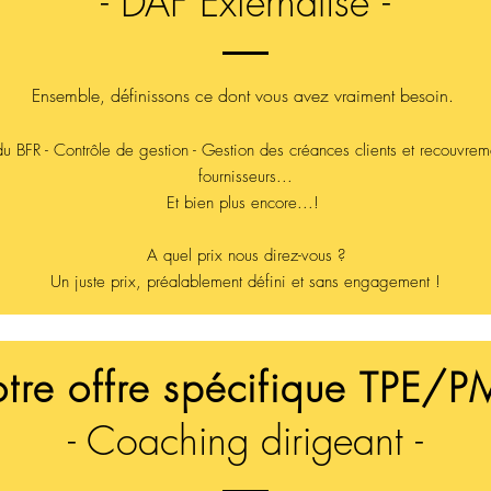
- DAF Externalisé
-
Ensemble
, définissons ce dont vous avez vraiment besoin.
du BFR - Contrôle de gestion - Gestion des créances clients et recouvre
fournisseurs...
Et bien plus encore...!
A quel prix nous direz-vous ?
Un juste prix, préalablement défini et sans engagement !
tre offre spécifique TPE/
- Coaching dirigeant
-